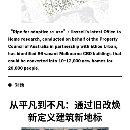
“
-
”:
Ripe for adaptive re
use
Hassell’s latest Office to
,
Home research
conducted on behalf of the Property
,
Council of Australia in partnership with Ethos Urban
has identified 86 vacant Melbourne CBD buildings that
−
,
could be converted into 10
12
000 new homes for
,
.
20
000 people
对话
从平凡到不凡：通过旧改焕
新定义建筑新地标