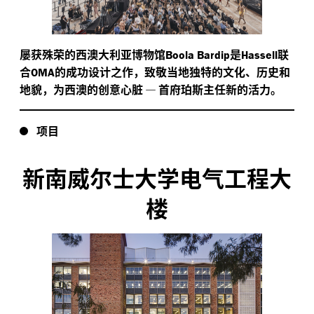
屡获殊荣的西澳大利亚博物馆
是
联
Boola Bardip
Hassell
合
的成功设计之作，致敬当地独特的文化、历史和
OMA
地貌，为西澳的创意心脏
—
首府珀斯主任新的活力。
项目
新南威尔士大学电气工程大
楼