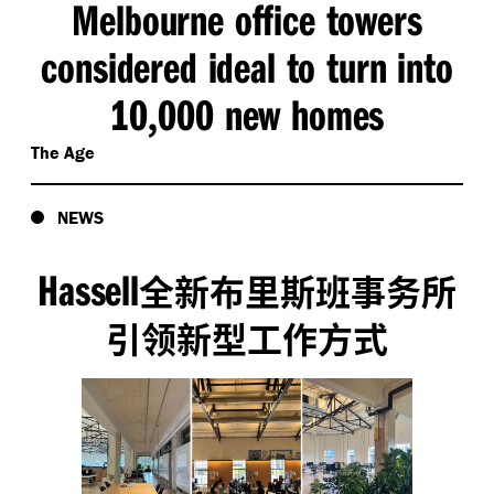
Melbourne office towers
considered ideal to turn into
10
000 new homes
,
The Age
NEWS
Hassell
全新布里斯班事务所
引领新型工作方式