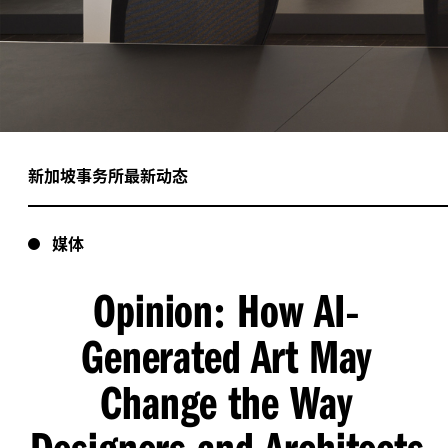
新加坡事务所最新动态
媒体
Opinion
How AI
:
-
Generated Art May
Change the Way
Designers and Architects