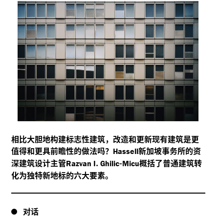
相比大胆地构建标志性建筑，改造和更新现有建筑是更
值得和更具前瞻性的做法吗？
新加坡事务所的资
Hassell
深建筑设计主管
.
-
概括了普通建筑转
Razvan I
Ghilic
Micu
化为独特新地标的六大要素。
对话