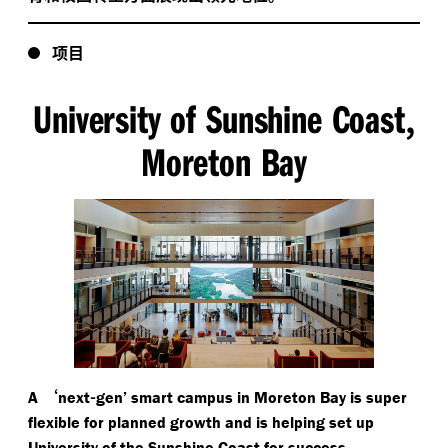
项目
University of Sunshine Coast
,
Moreton Bay
‘
-
A
next
gen’ smart campus in Moreton Bay is super
flexible for planned growth and is helping set up
.
University of the Sunshine Coast for success