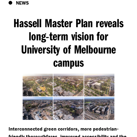
NEWS
Hassell Master Plan reveals
long
term vision for
-
University of Melbourne
campus
,
-
Interconnected green corridors
more pedestrian
,
friendly thoroughfares
improved accessibility and the