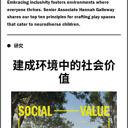
Embracing inclusivity fosters environments where
.
everyone thrives
Senior Associate Hannah Galloway
shares our top ten principles for crafting play spaces
.
that cater to neurodiverse children
研究
建成环境中的社会价
值