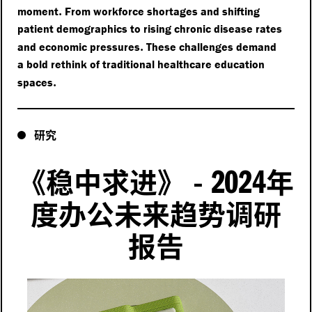
.
moment
From workforce shortages and shifting
patient demographics to rising chronic disease rates
.
and economic pressures
These challenges demand
a bold rethink of traditional healthcare education
.
spaces
研究
2024
《稳中求进》
-
年
度办公未来趋势调研
报告