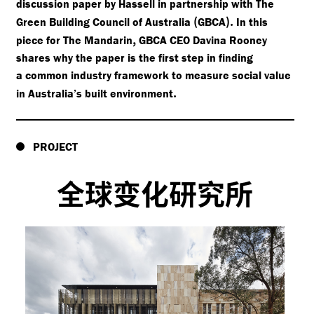
discussion paper by Hassell in partnership with The
(
).
Green Building Council of Australia
GBCA
In this
,
piece for The Mandarin
GBCA CEO Davina Rooney
shares why the paper is the first step in finding
a common industry framework to measure social value
.
in Australia’s built environment
PROJECT
全球变化研究所