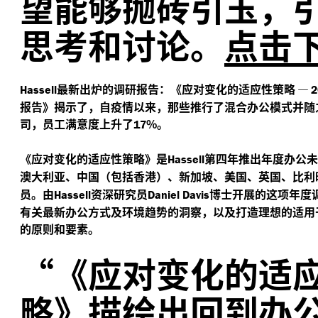
望能够抛砖引玉，
思考和讨论。
点击
最新出炉的调研报告：《应对变化的适应性策略
—
Hassell
2
报告》揭示了，自疫情以来，那些推行了混合办公模式并随
司，员工满意度上升了
%。
17
《应对变化的适应性策略》是
第四年推出年度办公未
Hassell
澳大利亚、中国（包括香港）、新加坡、美国、英国、比利
员。由
资深研究员
博士开展的这项年度
Hassell
Daniel Davis
有关最新办公方式及环境趋势的洞察，以及打造理想的适用
的原则和要素。
“
《应对变化的适
略》描绘出回到办