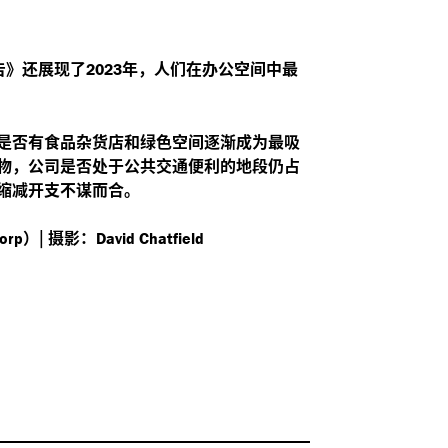
告》还展现了
年，人们在办公空间中最
2023
是否有食品杂货店和绿色空间逐渐成为最吸
物，公司是否处于公共交通便利的地段仍占
缩减开支不谋而合。
）|
摄影：
orp
David Chatfield