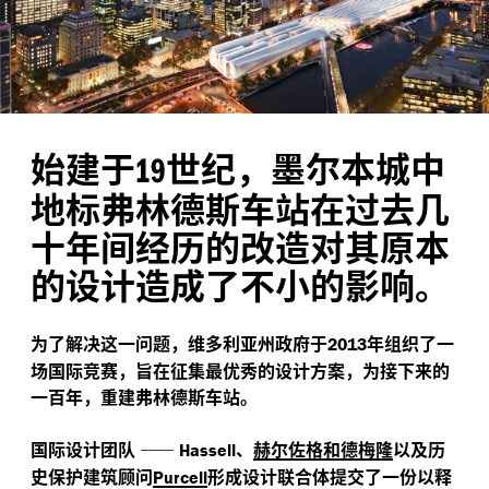
始建于
世纪，墨尔本城中
19
地标弗林德斯车站在过去几
十年间经历的改造对其原本
的设计造成了不小的影响。
为了解决这一问题，维多利亚州政府于
年组织了一
2013
场国际竞赛，旨在征集最优秀的设计方案，为接下来的
一百年，重建弗林德斯车站。
国际设计团队
——
、
赫尔佐格和德梅隆
以及历
Hassell
史保护建筑顾问
形成设计联合体提交了一份以释
Purcell