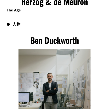
Herzog
de Meuron
&
The Age
人物
Ben Duckworth