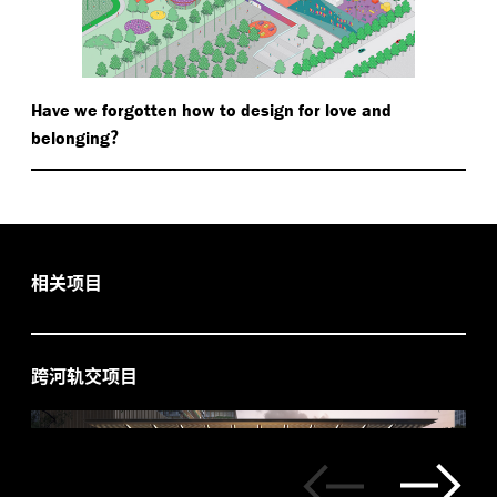
Have we forgotten how to design for love and
?
belonging
相关项目
跨河轨交项目