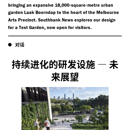
,
-
-
bringing an expansive 18
000
square
metre urban
garden Laak Boorndap to the heart of the Melbourne
.
Arts Precinct
Southbank News explores our design
,
.
for a Test Garden
now open for visitors
对话
持续进化的研发设施
—
未
来展望