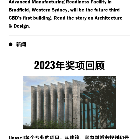
Advanced Manufacturing Readiness Facility in
,
,
Bradfield
Western Sydney
will be the future third
.
CBD’s first building
Read the story on Architecture
&
.
Design
新闻
2023
年奖项回顾
各个专业的项目，从建筑、室内到城市规划和景
Hassell