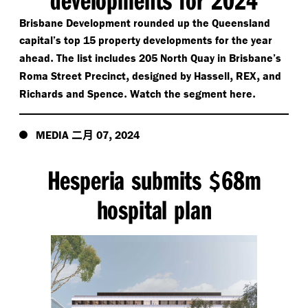
Brisbane Development rounded up the Queensland
capital’s top 15 property developments for the year
.
ahead
The list includes 205 North Quay in Brisbane’s
,
,
,
Roma Street Precinct
designed by Hassell
REX
and
.
.
Richards and Spence
Watch the segment here
二月
,
MEDIA
07
2024
Hesperia submits
68m
$
hospital plan