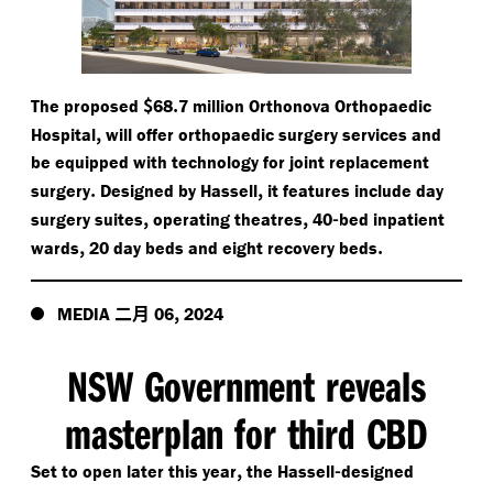
$
.
The proposed
68
7 million Orthonova Orthopaedic
,
Hospital
will offer orthopaedic surgery services and
be equipped with technology for joint replacement
.
,
surgery
Designed by Hassell
it features include day
,
,
-
surgery suites
operating theatres
40
bed inpatient
,
.
wards
20 day beds and eight recovery beds
二月
,
MEDIA
06
2024
NSW Government reveals
masterplan for third CBD
,
-
Set to open later this year
the Hassell
designed