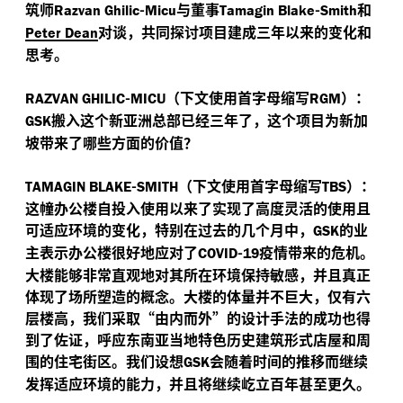
筑师
-
与董事
-
和
Razvan Ghilic
Micu
Tamagin Blake
Smith
对谈，共同探讨项目建成三年以来的变化和
Peter Dean
思考。
-
（下文使用首字母缩写
）：
RAZVAN GHILIC
MICU
RGM
搬入这个新亚洲总部已经三年了，这个项目为新加
GSK
坡带来了哪些方面的价值？
-
（下文使用首字母缩写
）：
TAMAGIN BLAKE
SMITH
TBS
这幢办公楼自投入使用以来了实现了高度灵活的使用且
可适应环境的变化，特别在过去的几个月中，
的业
GSK
主表示办公楼很好地应对了
-
疫情带来的危机。
COVID
19
大楼能够非常直观地对其所在环境保持敏感，并且真正
体现了场所塑造的概念。大楼的体量并不巨大，仅有六
层楼高，我们采取“由内而外”的设计手法的成功也得
到了佐证，呼应东南亚当地特色历史建筑形式店屋和周
围的住宅街区。我们设想
会随着时间的推移而继续
GSK
发挥适应环境的能力，并且将继续屹立百年甚至更久。