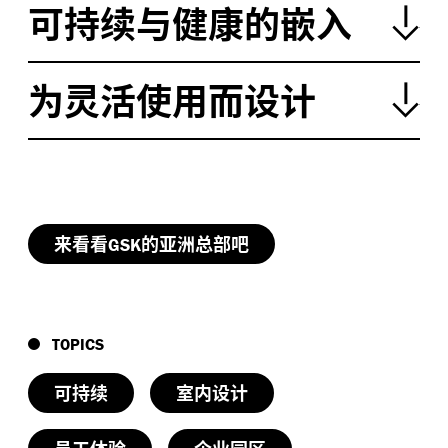
可持续与健康的嵌入
低层的历史保护建筑和位于项目后方的
。更重
Star Vista
要的是，我认为该项目改变了新加坡办公楼地面层布局
的可能性，展示了公共可达空间的价值以及使用这些公
共空间作为办公空间的自然延伸。
为灵活使用而设计
：这几栋历史建筑小楼如何与新建的办公楼统一使
RMG
用运营？
：
项目中我最喜爱的一点也是地面层和与周围
RGM
GSK
环境的联系令人感觉非常友好和可达。这和传统的企业
：我们一开始就把这整个地块当作一体的园区进行
TBS
办公总部极为不同。能否请你为我们解读一下这是如何
：在韧性与可持续的议题上，
是澳大利亚和
RGM
Hassell
考虑，而不是将这些小楼当作单独的建筑。因此，我们
规划的？
英国“建筑师宣言”（
）的创始签署
Architects Declare
考虑的是整个园区的体验，以及如何更好地使用这些历
企业之一，现在新加坡事务所也加入了。那么在
这
GSK
史建筑空间，保留空间的魅力。赋予了其一体的办公功
来看看
的亚洲总部吧
GSK
：
十分明确地表达了他们对于社区参与的重视，
PD
GSK
个项目中，我们有哪些可持续、健康以及宜居方面的重
能后，这些小楼让人感觉和新建的办公楼一样，都是
但同时办公空间的隐私和安全性也是首要考虑。因此，
要概念嵌入了建筑的设计中？
的办公空间，只不过有些新有些旧。
GSK
我们将所有的电梯和楼梯安排在中间的核心位置，这
样，剩下的楼层空间和中庭成为了能够带来活力的主要
：可持续设计方面很重要的几方面之一便是光照的
TBS
并不是所有
的员工都知道
有四名科学家曾获得
GSK
GSK
TOPICS
空间。设计打造出友好的户外空间，并且可以从户外一
控制。我们在设计中将自然光的使用最大化，配合不同
诺贝尔奖。我们将每一位科学家的名字分别命名每一栋
眼望到室内，室内外通过视线相通进行衔接，同时还保
时段的光照设置合理的办公模式，这样人们就能自由地
小楼，这也是将企业的文化荣誉与员工联系起来的有趣
可持续
室内设计
证了安全的出入。
选择在哪里工作。与传统商办项目的楼层布局相比，中
方式。
庭和以光照为导向的工位布局让员工可接触到自然光的
：大楼的建筑语言优雅地顺流而下连起公园内的历
员工体验
企业园区
TBS