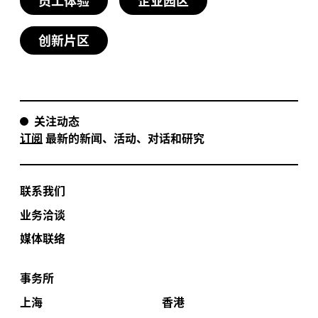
时间增加了
%，这也大大降低了能源的消耗。
50
：主楼地下空间的高度和历史建筑的高度相等，这是
PD
史保护建筑，使场地丰富的文化历史与具有当地特色的
一个非常细微的表示，但在新旧建筑的体量上制造出了
景观自然相连。
我们在外立面上设计了美观的遮阳结构，降低了西面
创新片区
微妙的联系。当时的设计审核小组对设计将历史小楼转
%的反光。
80
化成项目中的重要资产表示高度赞扬。
：横向的遮阳结构从宽到窄，这样早晨的阳光能够轻
PD
：“绿色走廊”（曾是一条连接新加坡和马来西亚
RGM
松地洒入内部，午后炙热的日光则被挡住了。
的铁路）附近的罗彻斯特公园对园内
总部的设计产
GSK
关注动态
生了哪些影响？
订阅
最新的新闻、活动、对话和研究
我们通过参数化建模测试了多种遮阳结构，最后设计了
：在
-
疫情期间，大楼哪方面的设计能够应
RGM
COVID
19
最适合场地的外立面。
对这一时期带来的挑战吗？
：说到这一点我感到非常自豪，我们为项目的室内
TBS
及户外空间精心挑选了
万多株当地绿植与树木。在过
6
联系我们
：另一个主要的策略为打造具有适应能力的楼面，
：该办公项目的设计初衷为打造一个具有高度灵活
TBS
TBS
去的三年中，这些植物长势良好，愈发展示出自然的美
这就意味着
可以自行按需重新布局，而不必花费好
性的“办公园区”，例如
覆盖所有空间，这就让
GSK
wifi
GSK
业务洽谈
感。
几百万重新开始。固定的楼面设置让企业非常难适应新
能够迅速地依托科技支持前来办公场所以及在家办公的
媒体联络
的变化，这也是非常不可持续的，如果企业发生制度上
核心员工。而员工几年来也早就适应了高度灵活，基于
我们希望所有员工在到达他们的办公桌前，都能拥有穿
的变化意味着拆改而丢弃大量不合时宜的材料。
活动的工作模式。现在，
也无需在硬件升级上花费
GSK
行在花园中的体验，这一点在设计时非常明确，并贯穿
事务所
更多以满足灵活办公的需求。
始终
—
内部空间充满自然光照且使用有趣的公园家具兼
：
于三年前竣工，于七年前开始设计
—
目标使
RGM
GSK
上海
香港
具实用和氛围。
用
年。能否请你谈一下如何不局限于现在标准的可持
：从
亚洲总部的设计中我们学到了什么？有哪
20
RGM
GSK