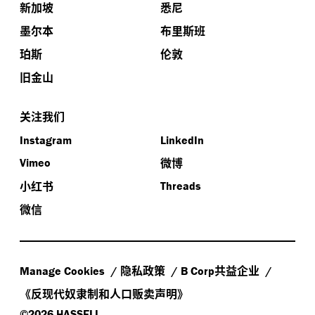
新加坡
悉尼
续合规，为更长期的可持续而设计呢？
些可以运用到之后的项目中吗？
：我们还与工程师紧密合作，改善室内空气的质量。
PD
墨尔本
布里斯班
该办公楼拥有新加坡首个整体地面送风系统，不遗余力
：设计需要不局限于填满可持续方面的得分卡，而
：“由内而外”的设计手法，将办公空间作为核心有
TBS
PD
地打造健康的办公环境。
珀斯
伦敦
是多考虑空间如何影响人们的健康。例如，我们为
助于我们理解如何打造成功的建筑回应。在这个项目
1000
旧金山
名员工只提供了
个车位，但提供了
多个自行车停
上，我们不断地测试人们使用办公空间的各种动线
—
典
31
120
车位。此举便是为了鼓励员工使用公共交通，增加机动
型的一天包括使用主楼梯、廊桥、次楼梯和社交空间，
关注我们
性，并且极大地降低该园区的碳足迹。这也是新加坡首
在办公空间中的移动不再是效率优先，而是使用行走友
个能达到这些指标的商办项目。
好的动线增加与同事的交流和联系。这样的思考影响着
Instagram
LinkedIn
我的其他项目。
微博
Vimeo
：我们挑战常规预设
—
这可能来自我们自己、来自
小红书
TBS
Threads
业主和现有的行业可持续和建筑标准。有些时候设计师
微信
必须忍住按照自己的喜好来进行设计，最终我们是业主
以及未来空间使用者的引导者，打造深受人们喜爱的场
所。
隐私政策
共益企业
Manage Cookies
B Corp
《反现代奴隶制和人口贩卖声明》
©2026 HASSELL