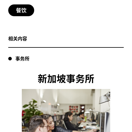
著《了不起的盖茨比》中的
摄影：
EK Yap
我们的设计令人从容坐落于酒店中庭之内，并以温
餐饮
设计亮点
一幕！性感、奢华又时
暖和舒适为核心驱动力改造了现有空间
设计亮点
髦。”
意式甜品房的咖啡和意大利糕点的香气氤
Dolcetto
会员制商务俱乐部与行政酒廊，旨在为
会议、私
VIP
氲在酒店大堂中，增添了宾至如归的温馨氛围
密性商务会面以及独家活动提供场所
位于新加坡著名的侨福广场大堂内，这幢艺术装饰
相关内容
风建筑充满了
年代的魅力与纸醉金迷的氛围
摄影：
20
EK Yap
品茗厅内摆放茂密绿植，窗户设计风格显著，自然
（发现亚洲网站）
Uncover Asia
借鉴了美国二十世纪六七十年代高级会员俱乐部中
采光透过窗户洒入室内
极富魅力的行政酒廊风格
酒吧设计采用了建筑中的几何图形、镀金黄铜与壁
设计亮点
画元素
事务所
定制家具与长绒地毯色调浅淡，以金属与深色木材
点缀，营造出平静的氛围
标志性的三层楼高金色酒柜贮存着全球最大数量的
旨在打造发现与惊喜连连的魅力灵魂之旅，设计灵
金酒与苦艾酒收藏
感来自航空旅行的黄金年代，打造了永不过时、经
新加坡事务所
精心设计的香槟房设有全天开放的鸡尾酒吧，方便
久不衰的设计
顾客在觥筹交错间开展商务谈判
“
我们像所有惊叹于该酒吧
我们为沉浸式体验想象了主角
和
，这对
Mae
Albert
不拘一格的的图书馆以橘色泰丝壁纸装饰墙面，书
的新加坡人一样，一边喃喃
情侣是酒吧设计叙事的中心
架上的书籍和收藏品琳琅满目，特意打造为激发创
意、促进交谈的非正式空间
赞叹内部设计的美轮美奂，
走进暗粉丝绒饰面的入口、步入私密的会客厅、观
赏猎奇柜、来到以茶色镜子装饰的错层酒吧、欣赏
一边迅速掏出手机拍照。酒
“
（尽管）
是个会员专
手工打造的精致细节
—
—
这是一场精心设计、层
MARK
层递进的发现之旅。