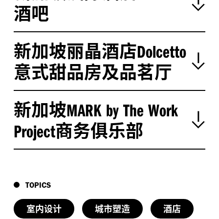
酒吧
设计亮点
新加坡丽晶酒店
始终位列全球酒吧
强
Dolcetto
50
与酒饮顾问
&
合作打造令人沉醉的浸入式
Proof
Co
意式甜品房及品茗厅
饮酒体验；
全球首个位于酒店内的酒窖，以窖内熟成的手工精
新加坡
酿及调制饮品，重现美国鸡尾酒调制的“黄金年
MARK by The Work
代”
；
商务俱乐部
Project
私密座位区洛克菲勒室位于图书馆内，经由一道
“暗门”出入
摄影：
EK Yap
“
其高雅的内部设计……重
设计亮点
现了二十年代纽约城的华
TOPICS
风格迥异却又相得益彰的南洋热带风品茗厅与意大
彩。的确，这间酒吧有如名
室内设计
城市塑造
酒店
利式甜品房
摄影：
EK Yap