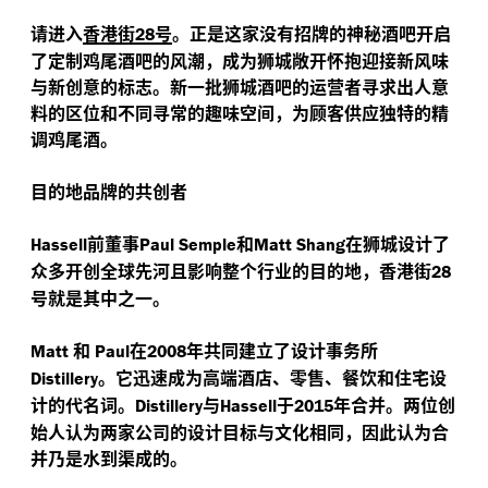
请进入
香港街
号
。正是这家没有招牌的神秘酒吧开启
28
了定制鸡尾酒吧的风潮，成为狮城敞开怀抱迎接新风味
与新创意的标志。新一批狮城酒吧的运营者寻求出人意
料的区位和不同寻常的趣味空间，为顾客供应独特的精
调鸡尾酒。
目的地品牌的共创者
前董事
和
在狮城设计了
Hassell
Paul Semple
Matt Shang
众多开创全球先河且影响整个行业的目的地，香港街
28
号就是其中之一。
和
在
年共同建立了设计事务所
Matt
Paul
2008
。它迅速成为高端酒店、零售、餐饮和住宅设
Distillery
计的代名词。
与
于
年合并。两位创
Distillery
Hassell
2015
始人认为两家公司的设计目标与文化相同，因此认为合
并乃是水到渠成的。