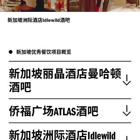
新加坡洲际酒店
酒吧
Idlewild
新加坡优秀餐饮项目概览
新加坡丽晶酒店曼哈顿
酒吧
侨福广场
酒吧
ATLAS
新加坡洲际酒店
Idlewild
摄影：
EK Yap