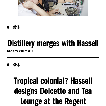
吧和三层高的金酒冷藏柜简
享俱乐部，走入其中却有如
直是一道奇观。”
进入（极其奢华的）住所。
“
弥漫着从容浪漫的
Idlewild
其中布置了
饰面的
Pierre Frey
气氛；
丝绒卡座和惊艳的吧
Lifestyle Asia
定制家具、威尼斯的手工水
媒体
台更是让奢华感呼之欲
晶盛酒器，配以藤制屏风、
出。”
Distillery merges with Hassell
亮色手绘饰架和混搭的银
VIEW PROJECT
器。”
ArchitectureAU
/
Buro 24
7
媒体
IndesignLive Singapore
Tropical colonial
Hassell
?
designs Dolcetto and Tea
Lounge at the Regent