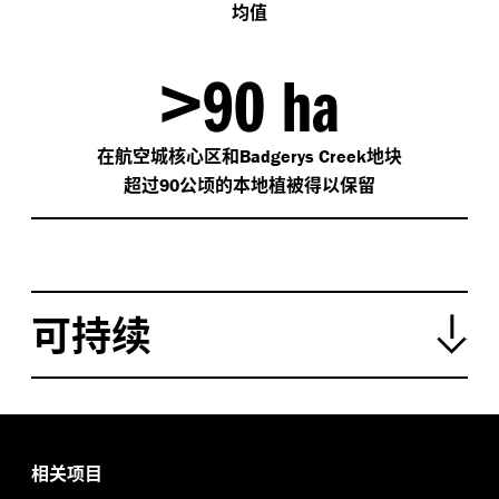
均值
>
90 ha
在航空城核心区和
地块
Badgerys Creek
超过
公顷的本地植被得以保留
90
可持续
我们将航空城设计成一座
韧性之城
，能够迅速响应气候
带来的不可预测也无法避免的问题，例如盛夏的山火，
或是特大暴雨导致的洪灾。该项目的设计也展现了如何
开展可再生的开发，航空城的目标是取之于自然，经济
相关项目
和社区的，还之于自然，经济和社区
—
甚至更多。