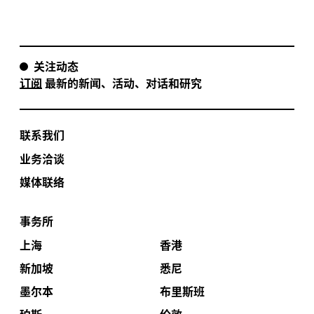
考验。新城的设计与西悉尼的原住民紧密合作，以
确保新城中有足够的空间能够分享文化，以及关于
如何进一步复育照料土地的知识。他们的声音指引
着设计，对整个项目所有层面的目标均起着重要的
关注动态
作用。
订阅
最新的新闻、活动、对话和研究
景观都市主义：我们将景观设计和水景设计同时同
步纳入城市规划中，现有的水道是每个片区的框架
系统。设计还保护了山脉之间的高地和小溪流域，
联系我们
将其转化为公共空间，作为天空、植被、地形和景
业务洽谈
观之间的视觉联系。
媒体联络
循环经济：航空城的设计围绕着循环经济的理念，
所有涉及的元素都是可以被重新利用的，在开发过
程中达到零废弃物的目标。例如，取自现有的当地
事务所
采石场的建材将被重新用于该区域的地铁站的建设
上海
香港
中。
新加坡
悉尼
墨尔本
布里斯班
珀斯
伦敦