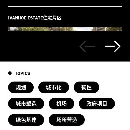
可持续设计亮点包括：
住宅片区
IVANHOE ESTATE
水：传统的开发模式带来的影响，会把地区的水体
挤压至区域性的雨水排水系统，可能导致瞬时洪
水、地表侵蚀及生态干扰。把水道留在原处，加强
了南
地块以及整个区域的生态。
Wianamatta Creek
这也有助于减轻重大暴雨和洪灾带来的损害，另一
方面保持土壤的湿润是为整座城市降温的基本条
件。
TOPICS
绿色街道：为了应对越来越热的极高温盛夏和山
火，绿色林荫道能够增加宜居度，让城市降温，增
规划
城市化
韧性
加城市的可持续收获，还能加强西悉尼地区的在地
特色。整体规划围绕着自然的生态系统布局，从而
城市塑造
机场
政府项目
能够真正地依势而建，街道和城市模块在视觉上和
空间上均能高低互连，植被和现有水道穿插其中。
绿色基建
场所营造
在地设计：地块上的动植物的生存均面临着严峻的