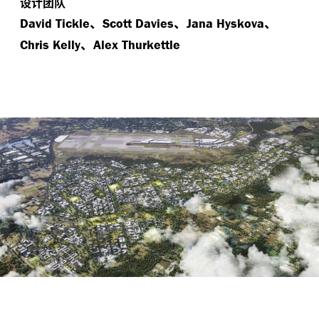
设计团队
、
、
、
David Tickle
Scott Davies
Jana Hyskova
、
Chris Kelly
Alex Thurkettle