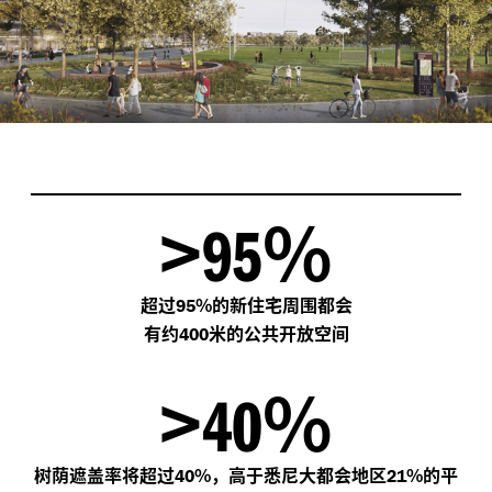
>
%
95
超过
%的新住宅周围都会
95
有约
米的公共开放空间
400
>
%
40
树荫遮盖率将超过
%，高于悉尼大都会地区
%的平
40
21