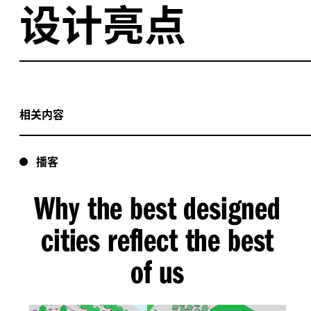
设计亮点
新南威尔士政府社区升级计划的五个项目中最先开发的
三千套新房中有
套社会福利住房以及
套供租赁
950
128
管理的社区住房
Mission Australia
相关内容
新增一处广场
—
—
可供社区聚集和举办活动使用
多元化的绿化空间
—
—
居民拥有在自然中游玩，与自
播客
涉及整个片区的可持续措施，包括太阳能板、绿色屋顶
Why the best designed
汽车计划和自行车车库
cities reflect the best
of us