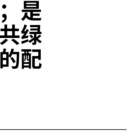
；是
共绿
的配