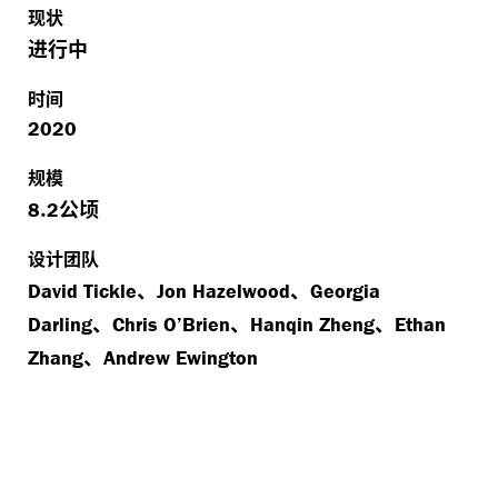
现状
进行中
时间
2020
规模
.
公顷
8
2
设计团队
、
、
David Tickle
Jon Hazelwood
Georgia
、
、
、
Darling
Chris O’Brien
Hanqin Zheng
Ethan
、
Zhang
Andrew Ewington