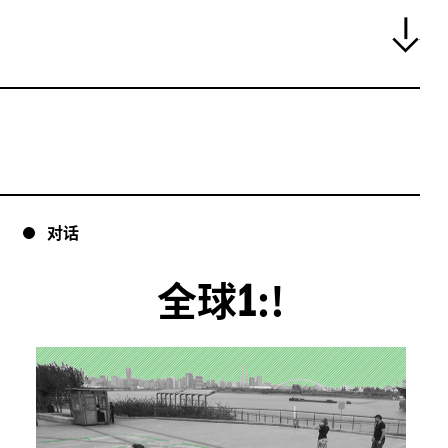
对话
1
全球
:!