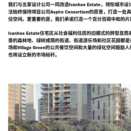
我们与五家设计公司一同改造
，领衔城市设
Ivanhoe Estate
法始终保持项目公司
的愿景，打造一处
Aspire Consortium
住空间。更重要的是，我们承诺打造一个百分百碳中和的片
住宅区从社会福利住房的旧模式的转型显而
Ivanhoe Estate
垦的森林地、绿树成荫的街道、街道游乐场和社区花园都是
场和
的公共餐饮空间和大量的绿化空间鼓励人
Village Green
也将设立新的市场标杆。