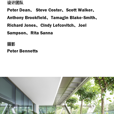
设计团队
、
、
、
Peter Dean
Steve Coster
Scott Walker
、
-
、
Anthony Brookfield
Tamagin Blake
Smith
、
、
Richard Jones
Cindy Lefcovitch
Joel
、
Sampson
Rita Sanna
摄影
Peter Bennetts