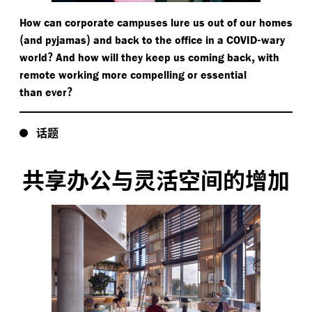
How can corporate campuses lure us out of our homes
(
)
-
and pyjamas
and back to the office in a COVID
wary
?
,
world
And how will they keep us coming back
with
remote working more compelling or essential
?
than ever
话题
共享办公与灵活空间的增加