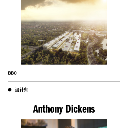
BBC
设计师
Anthony Dickens