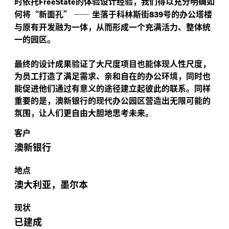
时依托
的体验设计经验，我们得以充分明确如
FreeState
何将“新面孔”
——
坐落于科林斯街
号的办公塔楼
839
与原有开发融为一体，从而形成一个充满活力、整体统
一的园区。
最终的设计成果验证了大尺度项目也能体现人性尺度，
为员工打造了满足需求、亲和自在的办公环境，同时也
能促进他们通过有意义的途径建立起彼此的联系。同样
重要的是，澳新银行的现代办公园区营造出无限可能的
氛围，让人们更自由大胆地思考未来。
客户
澳新银行
地点
澳大利亚，墨尔本
现状
已建成