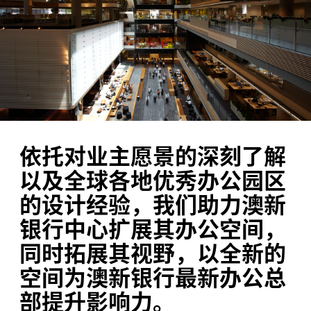
依托对业主愿景的深刻了解
以及全球各地优秀办公园区
的设计经验，我们助力澳新
银行中心扩展其办公空间，
同时拓展其视野，以全新的
空间为澳新银行最新办公总
部提升影响力。