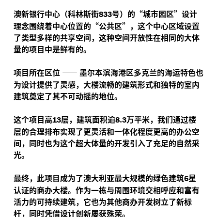
澳新银行中心（科林斯街
号）的“城市园区”设计
833
理念围绕着中心位置的“公共区”，这个中心区域设置
了类型多样的共享空间，这种空间开放性在相同的大体
量的项目中是鲜有的。
项目所在区位
——
墨尔本滨海港区多克兰的海运特色也
为设计提供了灵感，大楼流畅的建筑形式和独特的室内
建筑奠定了其不可动摇的地位。
这个项目高
层，建筑面积逾
.
万平米，我们通过楼
13
8
3
层的合理排布实现了更灵活和一体化程度更高的办公空
间，同时也为这个超大体量的开发引入了充足的自然采
光。
最终，此项目成为了澳大利亚最大规模的绿色建筑
星
6
认证的商办大楼。作为一栋与周围环境交相呼应和富有
活力的可持续建筑，它也为其他商办开发树立了新标
杆，同时凭借设计创新屡获殊荣。