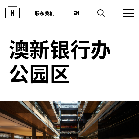
联系我们
EN
澳新银行办
公园区