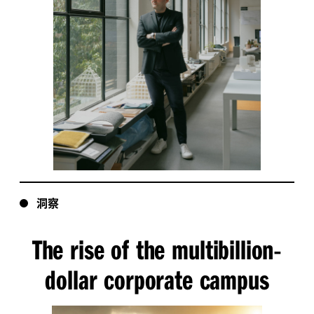
洞察
The rise of the multibillion
-
dollar corporate campus