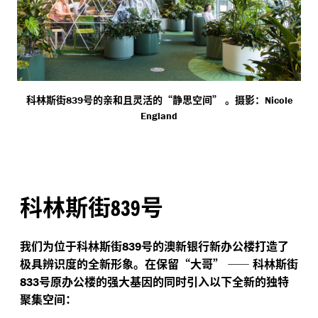
科林斯街
号的亲和且灵活的“静思空间”
。摄影：
839
Nicole
England
科林斯街
号
839
我们为位于科林斯街
号的澳新银行新办公楼打造了
839
极具辨识度的全新形象。在保留“大哥”
——
科林斯街
号原办公楼的强大基因的同时引入以下全新的独特
833
聚集空间：