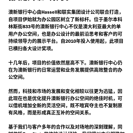
澳新银行中心由
和联实集团设计公司联合打造，
Hassell
自项目伊始就为办公园区树立了新标杆。位于墨尔本科
林斯街
号的澳新银行中心不仅是澳大利亚最大的单
833
用户办公空间，也是办公设计的最前沿思考和客户的可
持续领导力的展示平台。自
年投入使用起，此项目
2010
已横扫各大设计奖项。
十几年后，项目的价值依然居高不下。澳新银行中心仍
在为澳新银行的日常运营和业务发展提供高效整合的办
公空间。
然而，科技和市场的发展和变化相较以往更为迅猛，因
此现在也是优化提升澳新银行办公空间的绝佳时机，可
以借机增加全新的灵活空间，既不喧宾夺主也不复制原
有风格，而是形成真正互补的空间关系。
基于我们与客户多年的合作以及对场地的深刻理解，同