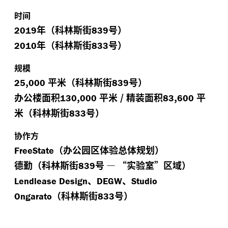
时间
年（科林斯街
号）
2019
839
年（科林斯街
号）
2010
833
规模
,
平米（科林斯街
号）
25
000
839
办公楼面积
,
平米
/
精装面积
,
平
130
000
83
600
米（科林斯街
号）
833
协作方
（办公园区体验总体规划）
FreeState
德勤（科林斯街
号
—
“
实验室”区域）
839
、
、
Lendlease Design
DEGW
Studio
（科林斯街
号）
Ongarato
833