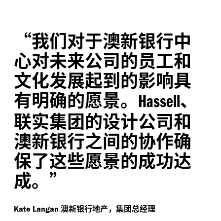
“
我们对于澳新银行中
心对未来公司的员工和
文化发展起到的影响具
有明确的愿景。
、
Hassell
联实集团的设计公司和
澳新银行之间的协作确
保了这些愿景的成功达
成。”
澳新银行地产，集团总经理
Kate Langan