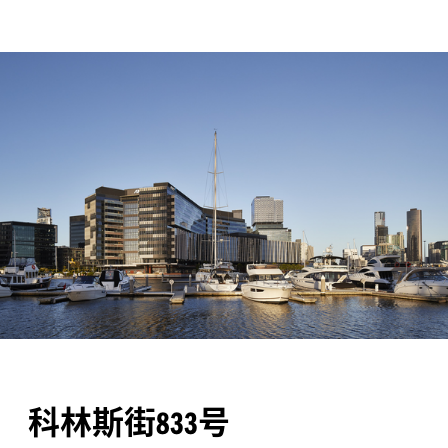
科林斯街
号
833