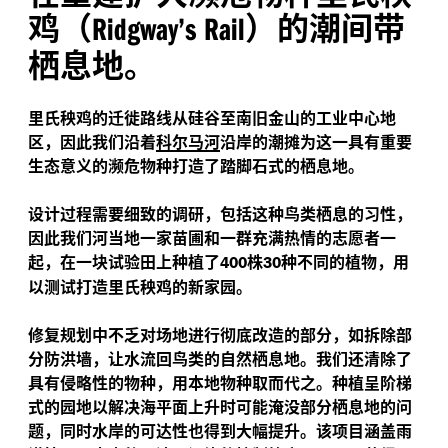
鸡（
）的潮间带
Ridgway’s Rail
栖息地。
里氏秧鸡的迁徙路线从硅谷至南旧金山的工业中心地
区，因此我们沿着
科尔马河
沿岸的潮摊为这一具有重要
生态意义的濒危物种打造了踏脚石式的栖息地。
设计过程需要细致的调研，包括这种鸟类栖息的习性，
因此我们河当地一家苗圃和一群充满热情的志愿者一
起，在一块试验田上种植了
株
种不同的植物，用
400
30
以测试打造里氏秧鸡的新家园。
修复规划中不乏对场地进行彻底改造的部分，如拆除部
分防洪墙，让水流回鸟类的自然栖息地。我们还清除了
具有侵略性的物种，用本地物种取而代之。种植呈阶梯
式的园地以解决海平面上升时可能淹没部分栖息地的问
题，同时水岸的可达性也得到大幅提升。该项目涵盖雨