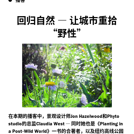
回归自然
—
让城市重拾
“野性”
在本期的播客中，景观设计师
和
Jon Hazelwood
Phyto
的总监
—
同时她也是《
studio
Claudia West
Planting in
-
》一书的合著者，以及纽约高线公园
a Post
Wild World