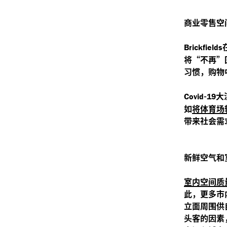
商业零售空
Brickfields
将“不再”
习惯，购物
-
大
Covid
19
如
将体育场
带来社会需
新鲜空气和
室内空间质
此，更多市
立面周围供
头客的因素