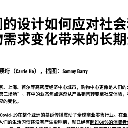
们的设计如何应对社会
物需求变化带来的长期
？
颖珩（
），插图：
Carrie Ho
Sammy Barry
京、上海、首尔等高密度经济中心城市，购物中心更像是人们的
第三场所”。其中的业态焦点逐渐从产品销售转变至社交体验，
应的变化。
-
在整个亚洲的蔓延传播震动了全球商业零售行业。在亚
Covid
19
人们的生活习惯还没有产生影响前，就已经有
超过
%的消费者
60