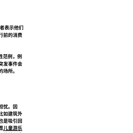
者表示他们
行前的消费
性范例，例
突发事件会
的场所。
担忧。因
比如建筑外
也是吸引回
置
儿童游乐