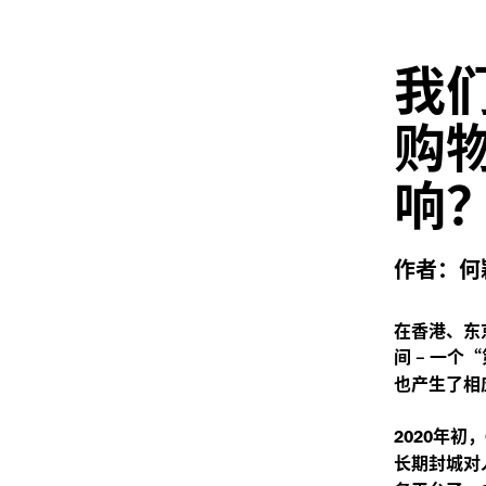
我
购
响
作者：何
在香港、东
间
–
一个“
也产生了相
年初，
2020
长期封城对