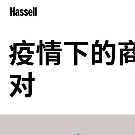
疫情下的
对