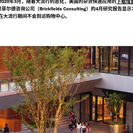
年
月，随着大流行的恶化，美国的杂货快递应用的
下载增
2020
3
里菲尔德咨询公司（
）的
月研究报告显示
Brickfields Consulting
4
在大流行期间不会到访购物中心。