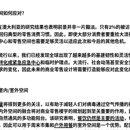
间如何应对？
在澳大利亚的研究结果也表明前景并非一片黯淡。只有
%的被访
2
回归典型的零售消费习惯。因此，即使大部分消费者要重拾大流
中心和零售空间也需要足够灵活以适应此次和今后的其他危机。
流行以来，我们已经发现全球出现了越来越多的基建韧性和灵活
转化成紧急应急中心
和临时护理点。大流行、社会动荡甚至安全
求的变化，因此未来的商业零售设计将需要打造能够应对此变化
室内/室外空间
量
将得到更多的关注，以有助于减轻人们对病毒通过空气传播的
内外空间的融合将对商业零售楼宇的规划起到至关重要的作用，
自然通风的多功能阳台。该研究表明，
餐饮仍然是主要的活动
，
，因此可以用于周末市集和
户外用餐
的室外空间是一个优势。配