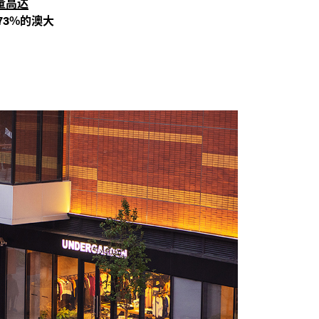
量高达
%的澳大
73