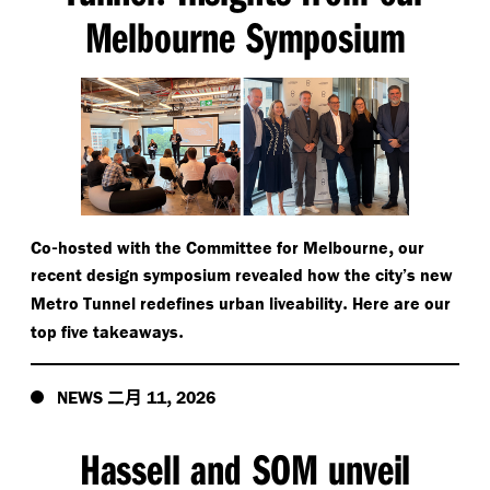
Melbourne Symposium
-
,
Co
hosted with the Committee for Melbourne
our
recent design symposium revealed how the city’s new
.
Metro Tunnel redefines urban liveability
Here are our
.
top five takeaways
二月
,
NEWS
11
2026
Hassell and SOM unveil