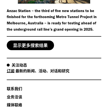
–
Anzac Station
the third of five new stations to be
finished for the forthcoming Metro Tunnel Project in
,
–
Melbourne
Australia
is ready for testing ahead of
.
the underground rail line’s grand opening in 2025
显示更多搜索结果
关注动态
订阅
最新的新闻、活动、对话和研究
联系我们
业务洽谈
媒体联络