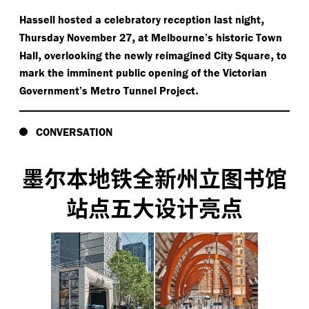
,
Hassell hosted a celebratory reception last night
,
Thursday November 27
at Melbourne’s historic Town
,
,
Hall
overlooking the newly reimagined City Square
to
mark the imminent public opening of the Victorian
.
Government’s Metro Tunnel Project
CONVERSATION
墨尔本地铁全新州立图书馆
站点五大设计亮点