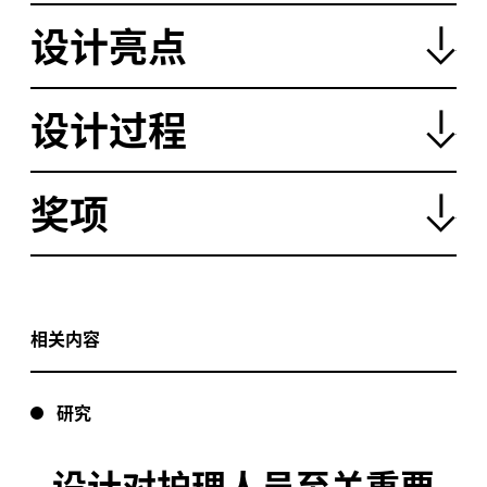
设计亮点
这栋
层楼的康复楼有
张病床，而病人的体验指导着
9
182
设计过程
整个项目的规划。主要的互动点设置于大楼的各个重要
区域，贯穿整幢大楼，并能帮助使用者快速找到方位。
高频使用的空间如门诊和日间手术病房则设置于低楼
为了确保综合片区中的
中心实现以人为中心的康
STARS
奖项
层，同样设置于低楼层的还有专科生物医学工程服务，
复护理模式，我们组织了超过
场用户沟通会议，从
250
协助康复中的病人获得更多的自主性。
医疗服务的使用者、临床医护人员、配套的医疗支持服
务人员到学者、工程团队和设施及施工管理方等均有涉
年度澳大利亚景观建筑师协会昆士兰州分会景
2021
同时，住院区域则设置于高楼层，可以直接进入设计了
及。
观设计奖
—
健康医疗和教育类别景观设计大奖
优美景观的户外平台。手术层有七间手术室和三间内窥
镜检查手术室用于非紧急手术和短期住院需求。
相关内容
中心是一个运作良好的典范，项目不仅挑战还影
STARS
响了我们对医院的认知，以及健康医疗片区能真正为我
理疗健身房和康复区
—
人们通常需要在这儿待上一段时
们带来的价值。
研究
间，和
个康复床位整合在一起，沿着
路的外
100
Herston
立面而设，让人们在进行康复训练时能够享受到最好的
景观和自然光，让他们更快复原。
设计对护理人员至关重要