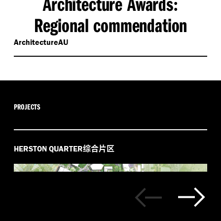
Architecture Awards
:
Regional commendation
ArchitectureAU
PROJECTS
综合片区
HERSTON QUARTER