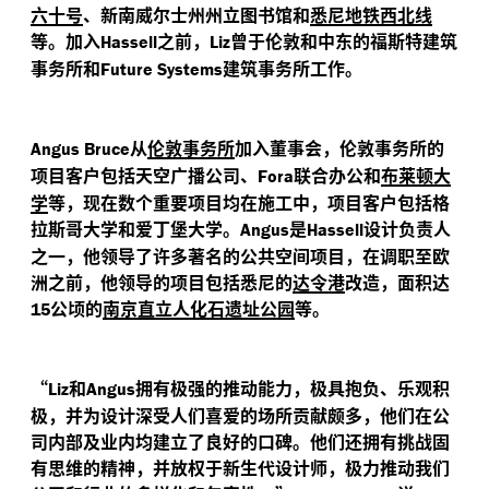
六十号
、新南威尔士州州立图书馆和
悉尼地铁西北线
等。加入
之前，
曾于伦敦和中东的福斯特建筑
Hassell
Liz
事务所和
建筑事务所工作。
Future Systems
从
伦敦事务所
加入董事会，伦敦事务所的
Angus Bruce
项目客户包括天空广播公司、
联合办公和
布莱顿大
Fora
学
等，现在数个重要项目均在施工中，项目客户包括格
拉斯哥大学和爱丁堡大学。
是
设计负责人
Angus
Hassell
之一，他领导了许多著名的公共空间项目，在调职至欧
洲之前，他领导的项目包括悉尼的
达令港
改造，面积达
公顷的
南京直立人化石遗址公园
等。
15
“
和
拥有极强的推动能力，极具抱负、乐观积
Liz
Angus
极，并为设计深受人们喜爱的场所贡献颇多，他们在公
司内部及业内均建立了良好的口碑。他们还拥有挑战固
有思维的精神，并放权于新生代设计师，极力推动我们