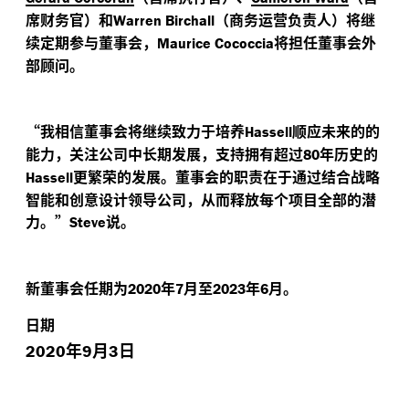
席财务官）和
（商务运营负责人）将继
Warren Birchall
续定期参与董事会，
将担任董事会外
Maurice Cococcia
部顾问。
“
我相信董事会将继续致力于培养
顺应未来的的
Hassell
能力，关注公司中长期发展，支持拥有超过
年历史的
80
更繁荣的发展。董事会的职责在于通过结合战略
Hassell
智能和创意设计领导公司，从而释放每个项目全部的潜
力。”
说。
Steve
新董事会任期为
年
月至
年
月。
2020
7
2023
6
日期
年
月
日
2020
9
3