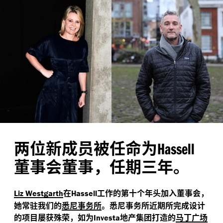
两位新成员被任命为
Hassell
董事会董事，任期三年。
在
工作的第十个年头加入董事会，
Liz Westgarth
Hassell
她常驻我们的
悉尼事务所
。悉尼事务所近期所完成设计
的项目屡获殊荣，如为
地产集团打造的
马丁广场
Investa