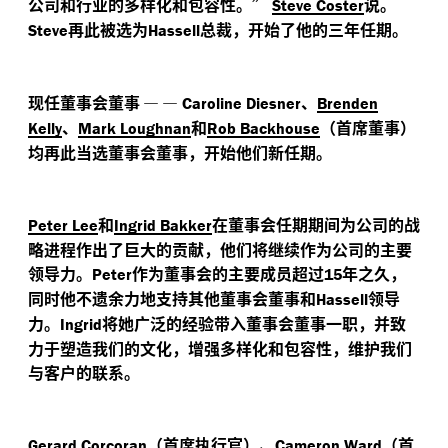
公司和行业的多样化和包容性。”
说。
Steve Coster
再此被选为
总裁，开始了他的三年任期。
Steve
Hassell
现任董事会董事
—
—
、
Caroline Diesner
Brenden
、
和
（首席董事）
Kelly
Mark Loughnan
Rob Backhouse
均再此当选董事会董事，开始他们新任期。
和
在董事会任期期间为公司的战
Peter Lee
Ingrid Bakker
略进程作出了巨大的贡献，他们将继续作为公司的主要
领导力。
作为董事会的主要成员超过
年之久，
Peter
15
同时他不遗余力地支持其他董事会董事和
领导
Hassell
力。
将她广泛的经验带入董事会董事一职，并致
Ingrid
力于塑造我们的文化，增强多样化和包容性，维护我们
与客户的联系。
（首席执行官）、
（首
Gerard Corcoran
Cameron Ward