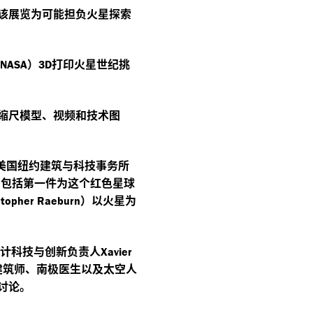
该展览为可能担负火星探索
）
打印火星世纪挑
NASA
3D
缩尺模型、视频和技术图
美国纽约建筑与科技事务所
中包括第一件为这个红色星球
）以火星为
stopher Raeburn
计科技与创新负责人
Xavier
建筑师、南极医生以及太空人
讨论。