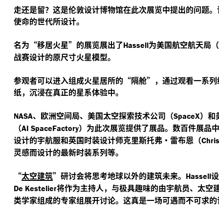
走还是留？这是伦敦设计博物馆在此次展览中提出的问题。
使命的世代所设计。
名为“移居火星”的展览展出了
为美国航空航天局（
Hassell
战赛设计的原尺寸火星模型。
参观者可以进入组成火星居所的“隔舱”，通过观看一系列
纸，沉浸在真正的星系体验中。
、欧洲空间局、美国太空探索技术公司（
）和
NASA
SpaceX
（
）为此次展览提供了展品。数百件展品
AI SpaceFactory
设计的宇航服和英国时装设计师克里斯托弗·雷布恩（
Chri
灵感而设计的最新时装系列等。
“
太空建筑
”
研讨会将思考地球以外的建筑未来。
设
Hassell
将作为主持人，与极具趣味的由宇航员、太空
De Kestelier
类学家组成的专家组展开讨论。这真是一场可遇而不可求的