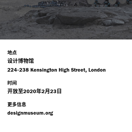
地点
设计博物馆
-
,
224
238 Kensington High Street
London
时间
开放至
年
月
日
2020
2
23
更多信息
​.
design
mu
se
um
org