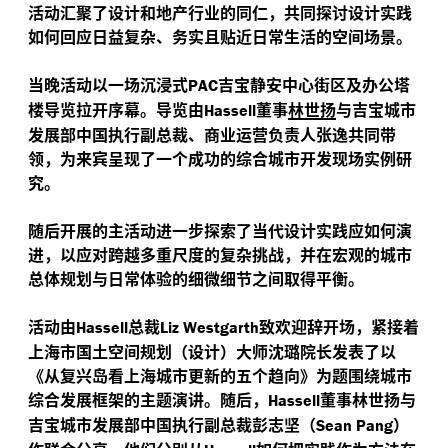
活动汇聚了设计和地产行业的同仁，共同探讨设计实践
如何回应日益复杂、务实且贴近日常生活的空间场景。
当晚活动以一场沉浸式
吉宝静安中心街区及办公塔
PAC
楼导览拉开序幕。导览由
董事
林世扬
与吉宝城市
Hassell
发展部中国执行副总裁、商业运营负责人张逸共同带
领，为来宾呈现了一个成功的综合城市开发现场实例研
究。
随后开展的主活动进一步探索了当代设计实践应如何演
进，以应对跨越多重尺度的复杂挑战，并在宏观的城市
总体规划与日常体验的细微细节之间取得平衡。
活动由
总裁
致欢迎辞开场，紧接着
Hassell
Liz Westgarth
上海市国土空间规划（设计）大师沈璐院长发表了以
《
从复兴岛看上海城市更新的五个趋向
》为题围绕城市
综合发展框架的主题演讲。随后，
董事林世扬与
Hassell
吉宝城市发展部中国执行副总裁彭志坚（
）
Sean Pang