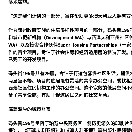
落地实施。
“
这是我们计划的一部分，旨在帮助更多澳大利亚人拥有安
作为该州政府实施的住房多样性项目的一部分，码头街
195
和城市更新机构（
）与西澳大利亚州社区
Development WA
）以及投资合作伙伴
（一家
WA
Super Housing Partnerships
作的首个项目，专注于社会住房和经济适用房的租赁开发。
已完工的开发项目。
码头街
号共有
层，专注于打造包容性社区生活，提供
195
29
两居室不等。项目的底层设有灵活的共享办公空间，餐饮租
西澳社区住房机构工作的办公空间。这个宽敞的低层空间不
备了共享设施，有助于促进居民之间的社交互动。
底蕴深厚的城市财富
码头街
号坐落于珀斯中央商务区一侧历史悠久的印刷片
195
报》、《西澳大利亚报》和《澳大利亚报》等出版业界翘楚