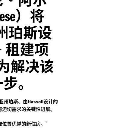
）将
ese
州珀斯设
—
租建项
为解决该
一步。
亚州珀斯、由
设计的
Hassell
房迫切需求的关键性进展。
理位置优越的新住房。”