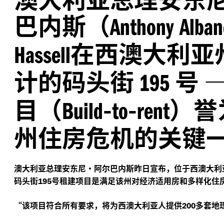
巴内斯（
Anthony Alban
在西澳大利亚
Hassell
计的码头街
号
195
目（
-
-
）誉
Build
to
rent
州住房危机的关键
澳大利亚总理安东尼·阿尔巴内斯昨日宣布，位于西澳大利
码头街
号租建项目是满足该州对经济适用房和多样化住
195
“
该项目符合所有要求，将为西澳大利亚人提供
多套地
200