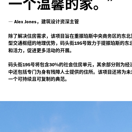
一个温馨的家。”
—
，建筑设计资深主管
Alex Jones
除了解决住房需求，该项目旨在重振珀斯中央商务区的东北
型交通枢纽的地理优势，码头街
号致力于提振珀斯的东
195
和活力，促进更多活动的开展。
码头街
号将包含
%的社会住房单元，其余部分则为经
195
30
中还包括专门为身有残障人士提供的住所。该项目还将为未
一个可持续且可复制的典范。