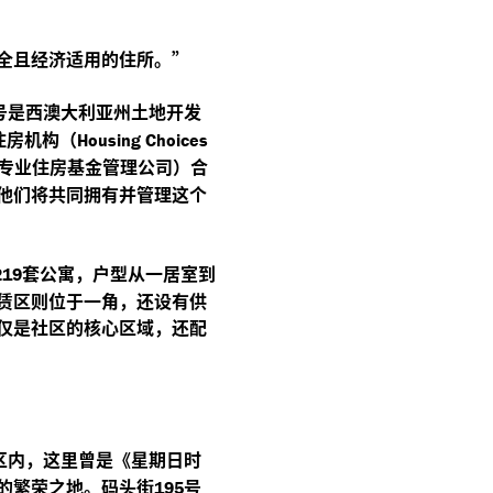
全且经济适用的住所。”
号是西澳大利亚州土地开发
住房机构（
Housing Choices
专业住房基金管理公司）合
他们将共同拥有并管理这个
套公寓，户型从一居室到
219
赁区则位于一角，还设有供
仅是社区的核心区域，还配
区内，这里曾是《星期日时
的繁荣之地。码头街
号
195