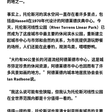
的地之一。
事实上，托伦斯河的滨水空间一直存在着许多景点，包
括由
在
年代设计的阿德莱德庆典中心。今
Hassell
1970
天，托伦斯河线性公园（
）已
River Torrens Linear Park
然成为了这座城市中最主要的休闲滨水公园，重新建立
起城市中心与市郊和自然的关系，为市民提供游玩野餐
的场所，人们还能在此垂钓，观测鸟类，喂喂野鸭。
“
大约有
公里长的河道流经阿德莱德市中心，这是城
30
市弥足珍贵的休闲资源，阿德莱德市中心也因而有了许
多风景如画的地方。”阿德莱德内城本地居民协会会长
说。
Ian Radbone
“
我这么说可能有些狭隘，但我认为托伦斯河线性公园
在全世界范围内都是十分值得一看的。”
值得一提的是，托伦斯河也是澳大利亚所有城市的主要