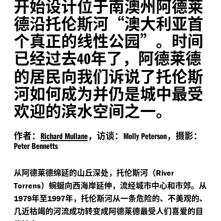
开始设计位于南澳州阿德莱
德沿托伦斯河“澳大利亚首
个真正的线性公园”。时间
已经过去
年了，阿德莱德
40
的居民向我们诉说了托伦斯
河如何成为并仍是城中最受
欢迎的滨水空间之一。
作者：
，访谈：
，摄影：
Richard Mullane
Molly Peterson
Peter Bennetts
从阿德莱德绵延的山丘深处，托伦斯河（
River
）蜿蜒向西海岸延伸，流经城市中心和市郊。从
Torrens
年至
年，托伦斯河从一条危险的、不美观的、
1979
1997
几近枯竭的河流成功转变成阿德莱德最受人们喜爱的目