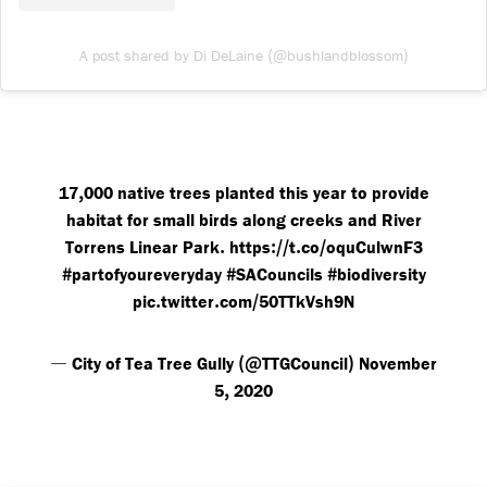
(@
)
A post shared by Di DeLaine
bushlandblossom
,
17
000 native trees planted this year to provide
habitat for small birds along creeks and River
.
://
.
/
Torrens Linear Park
https
t
co
oquCulwnF3
#
#
#
partofyoureveryday
SACouncils
biodiversity
.
.
/
pic
twitter
com
50TTkVsh9N
—
(@
)
City of Tea Tree Gully
TTGCouncil
November
,
5
2020