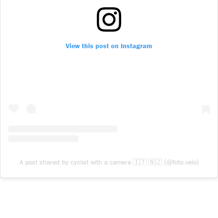
View this post on Instagram
🇮🇹
🇳🇿
(@
.
)
A post shared by cyclist with a camera
foto
velo