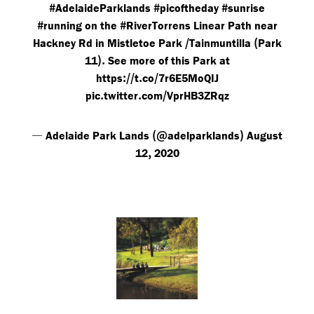
#
#
#
AdelaideParklands
picoftheday
sunrise
#
#
running
on the
RiverTorrens
Linear Path near
/
(
Hackney Rd in Mistletoe Park
Tainmuntilla
Park
).
11
See more of this Park at
://
.
/
https
t
co
7r6E5MoQIJ
.
.
/
pic
twitter
com
VprHB3ZRqz
—
(@
)
Adelaide Park Lands
adelparklands
August
,
12
2020