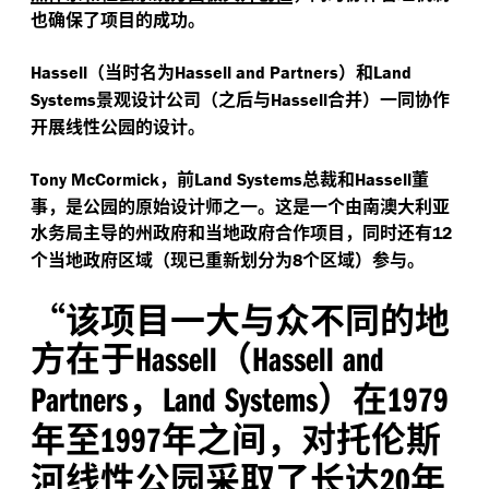
也确保了项目的成功。
（当时名为
）和
Hassell
Hassell and Partners
Land
景观设计公司（之后与
合并）一同协作
Systems
Hassell
开展线性公园的设计。
，前
总裁和
董
Tony McCormick
Land Systems
Hassell
事，是公园的原始设计师之一。这是一个由南澳大利亚
水务局主导的州政府和当地政府合作项目，同时还有
12
个当地政府区域（现已重新划分为
个区域）参与。
8
“
该项目一大与众不同的地
方在于
（
Hassell
Hassell and
，
）在
Partners
Land Systems
1979
年至
年之间，对托伦斯
1997
河线性公园采取了长达
年
20