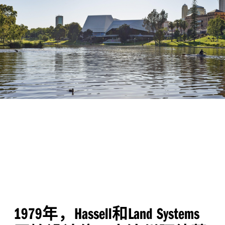
年，
和
1979
Hassell
Land Systems