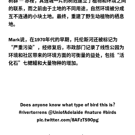
树群
—
赤桉，其连城一片的树冠建立了植物和环境之间
的联系，而之前由于土地的不同用途，自然环境被分成
互不连通的小块土地。最终，重建了野生动植物的栖息
地。
说，在
年代的早期，托伦斯河还被标记为
Mark
1970
“严重污染”，经修复后，市政部门记录了线性公园为
环境和社区带来的环境方面的可衡量的益处，包括“活
化石”七鳃鳗和大量物种的增加。
?
Does anyone know what type of bird this is
#
@
#
#
rivertorrens
UniofAdelaide
nature
birds
.
.
/
pic
twitter
com
8AFzTS9Opg