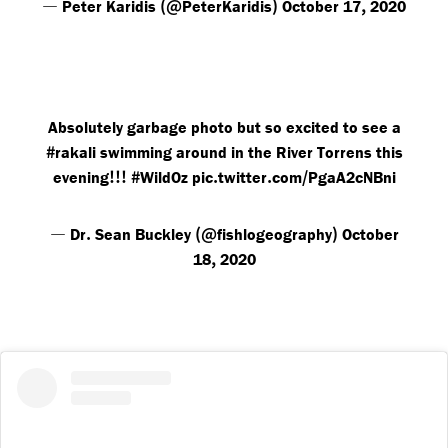
—
(@
)
,
Peter Karidis
PeterKaridis
October 17
2020
Absolutely garbage photo but so excited to see a
#
rakali
swimming around in the River Torrens this
!!!
#
.
.
/
evening
WildOz
pic
twitter
com
PgaA2cNBni
—
.
(@
)
Dr
Sean Buckley
fishlogeography
October
,
18
2020