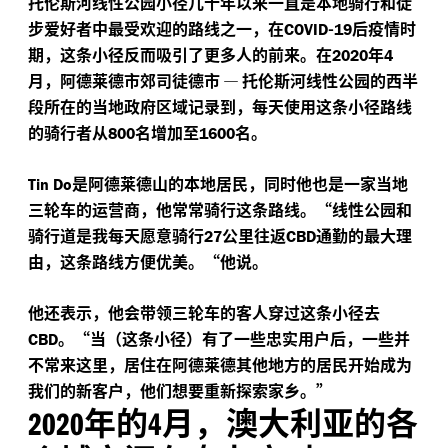
托伦斯河线性公园小径几十年以来一直是本地骑行和徒
步爱好者中最受欢迎的路线之一，在
-
后疫情时
COVID
19
期，这条小径反而吸引了更多人的前来。在
年
2020
4
月，阿德莱德市郊司徒德市
—
托伦斯河线性公园的西半
段所在的当地政府区域记录到，每天使用这条小径路线
的骑行者从
名增加至
名。
800
1600
是阿德莱德山的本地居民，同时他也是一家当地
Tin Do
三轮车的运营商，他常常骑行这条路线。“线性公园和
骑行道是我每天愿意骑行
公里往返
通勤的最大理
27
CBD
由，这条路线方便优美。“他说。
他还表示，他会带领三轮车的客人穿过这条小径去
。“当（这条小径）有了一些忠实用户后，一些并
CBD
不常来这里，居住在阿德莱德其他地方的居民开始成为
我们的新客户，他们想要重新探索家乡。”
年的
月，澳大利亚的各
2020
4