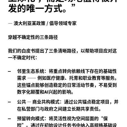
发的唯一方式。”
—
澳大利亚某政策
/
倡导领域专家
穿越不确定性的三条路径
我们的白皮书提出了三条清晰路径，以帮助项目应对这
一不确定时代：
邻里生态系统
：将重点转向依赖线下存在的基础性
需求
——
例如医疗健康、托育和职业教育等服务。
这些锚点能够创造稳定的日常活动节奏，不易受到
数字化颠覆和
兴起的影响。
AI
公共
—
商业共构模式：
通过公共锚点稳定项目，并
在私营部门与政府之间建立长期共享责任。
预留转向模式：
将灵活性视为空间层面的“保
险”。通过在初始设计任务书中纳入高规格基础设