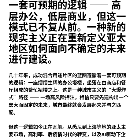
一套可预期的逻辑
——
高
层办公，低层商业，但这一
模式已不复从前。一种新的
现实主义正在重新定义亚太
地区如何面向不确定的未来
进行建设。
几十年来，成功混合用途片区的蓝图遵循着一套可预期
的逻辑：一座熠熠生辉的办公塔楼，坐落在由商店和餐
厅组成的繁忙裙楼之上。这是一种城市主义的“大爆炸
式”路径
——
一场高风险押注，相信只要先建构出一个
宏大而固定的未来，城市最终就会发展起来并与之匹
配。
但这一逻辑如今正在瓦解。从悉尼到上海等地的亚太主
要市场，高利率、后疫情时代的转变，以及
驱动下企
AI