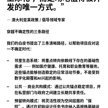
发的唯一方式。”
—
澳大利亚某政策
/
倡导领域专家
穿越不确定性的三条路径
我们的白皮书提出了三条清晰路径，以帮助项目应对这
一不确定时代：
邻里生态系统
：将重点转向依赖线下存在的基础性
需求
——
例如医疗健康、托育和职业教育等服务。
这些锚点能够创造稳定的日常活动节奏，不易受到
数字化颠覆和
兴起的影响。
AI
公共
—
商业共构模式：
通过公共锚点稳定项目，并
在私营部门与政府之间建立长期共享责任。
预留转向模式：
将灵活性视为空间层面的“保
险”。通过在初始设计任务书中纳入高规格基础设