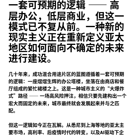
一套可预期的逻辑
——
高
层办公，低层商业，但这一
模式已不复从前。一种新的
现实主义正在重新定义亚太
地区如何面向不确定的未来
进行建设。
几十年来，成功混合用途片区的蓝图遵循着一套可预期
的逻辑：一座熠熠生辉的办公塔楼，坐落在由商店和餐
厅组成的繁忙裙楼之上。这是一种城市主义的“大爆炸
式”路径
——
一场高风险押注，相信只要先建构出一个
宏大而固定的未来，城市最终就会发展起来并与之匹
配。
但这一逻辑如今正在瓦解。从悉尼到上海等地的亚太主
要市场，高利率、后疫情时代的转变，以及
驱动下企
AI