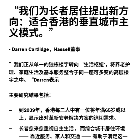
“
我们为长者居住提出新方
向：适合香港的垂直城市主
义模式。”
-
，
董事
Darren Cartlidge
Hassell
”
我们正从单一的独栋楼宇转向‘生活枢纽
，将养老护
’
理、家庭生活及基本服务整合于同一座可多变的高层楼
宇之中。“
表示
Darren
主要研究结果包括：
到
年，香港每三人中有一位将年满
岁或以
2039
65
上，显示出对革新安老解决方案的迫切需求。
长者愈来愈重视自主生活，
而综合城市居住环境
——
靠近服务、家人和交通
——
有助于满足这一