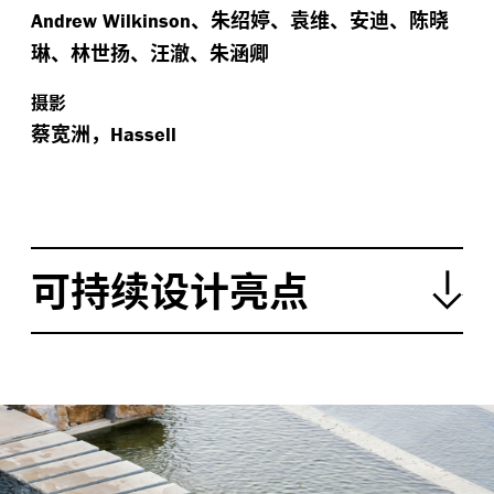
、朱绍婷、袁维、安迪、陈晓
Andrew Wilkinson
琳、林世扬、汪澈、朱涵卿
摄影
蔡宽洲，
Hassell
可持续设计亮点
最小干预地形：
褶曲地景与雕刻空间顺应原有地
势，显著减少环境干扰与土方量。
生态优先保护：
大量保留现状植被与结构，维护本
地生态完整性。
本土材料应用：
广泛使用本地石材、竹、木、夯土