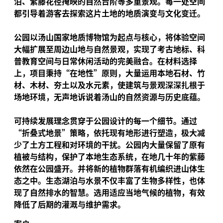
泊、紫藤花径掩映的自然台阶等多重景观。每一处空间
都引导着游客去探索这片土地的地质演变与文化变迁。
公园以汤山国家地质博物馆为起点与核心，将体验空间
大幅扩展至周边山地与自然景观，实现了考古地标、科
普教育空间与日常休闲活动的完美融合。在材料选择
上，项目秉持“在地性”原则，大量运用本地石材、竹
材、木材、夯土以及水元素，使建筑与景观深深扎根于
场地环境，无声地诉说着汤山的自然资源与历史底蕴。
可持续发展理念贯穿于公园设计的每一个细节。通过
“折叠式地景”策略，依托现有地形进行塑造，极大减
少了土方工程和对环境的干扰。公园内大量保留了原有
植被与结构，保护了本地生态系统，在地几十年的紫藤
依然在公园盛开。并将新的植物群落有机编织进山体生
态之中。生态湖泊与水景不仅丰富了生物多样性，也体
现了自然排水的智慧。选用适应当地气候的植物，有效
降低了后期的灌溉与维护需求。