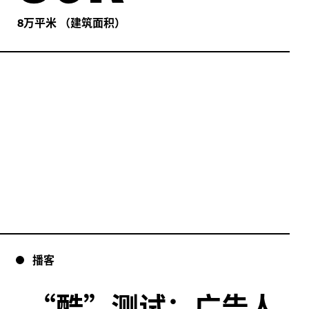
万平米
（建筑面积）
8
播客
“
酷”测试：广告人