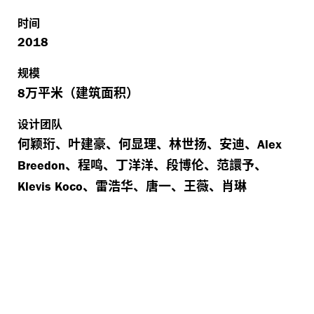
时间
2018
规模
万平米（建筑面积）
8
设计团队
何颖珩、叶建豪、何显理、林世扬、安迪、
Alex
、程鸣、丁洋洋、段博伦、范譞予、
Breedon
、雷浩华、唐一、王薇、肖琳
Klevis Koco