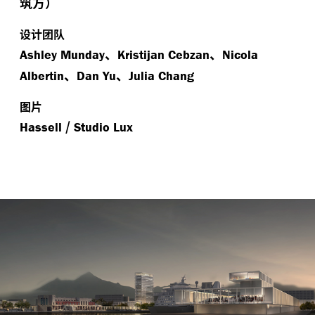
筑方）
设计团队
、
、
Ashley Munday
Kristijan Cebzan
Nicola
、
、
Albertin
Dan Yu
Julia Chang
图片
/
Hassell
Studio Lux