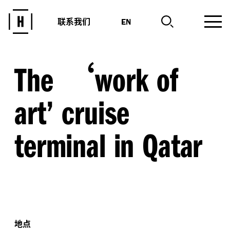
联系我们
EN
‘
The
work of
art’ cruise
terminal in Qatar
地点