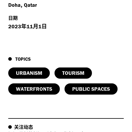
,
Doha
Qatar
日期
年
月
日
2023
11
1
TOPICS
URBANISM
TOURISM
WATERFRONTS
PUBLIC SPACES
关注动态