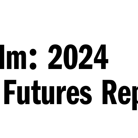
:
alm
2024
Futures Re