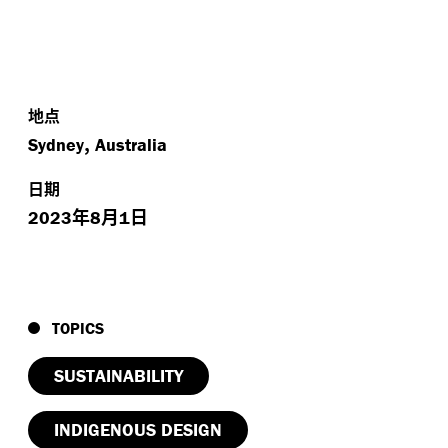
地点
,
Sydney
Australia
日期
年
月
日
2023
8
1
TOPICS
SUSTAINABILITY
INDIGENOUS DESIGN