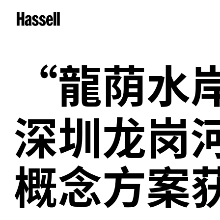
“
龍荫水
深圳龙岗
概念方案