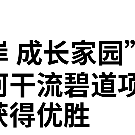
岸
成长家园
河干流碧道
获得优胜