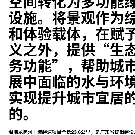
空间转化为多功能
设施。将景观作为
和体验载体，在赋
义之外，提供“生
务功能”，帮助城
展中面临的水与环
实现提升城市宜居
的。
深圳龙岗河干流碧道项目全长
.
公里，是广东省提出建设
23
6