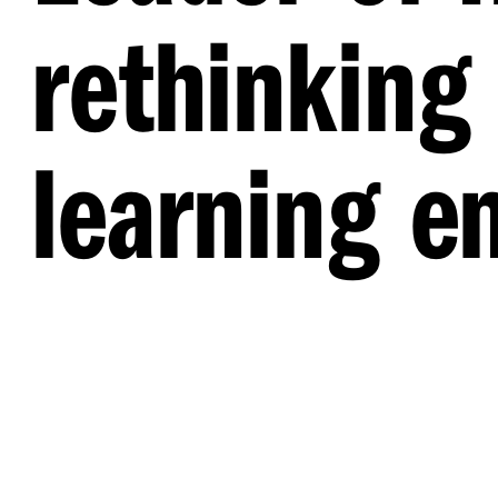
rethinking
learning e