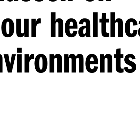
 our healthc
nvironments