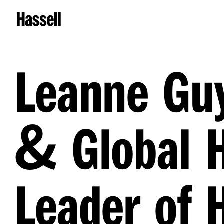
Leanne Gu
&
Global H
Leader of 