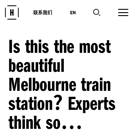
联系我们
EN
Is this the most
beautiful
Melbourne train
?
station
Experts
…
think so